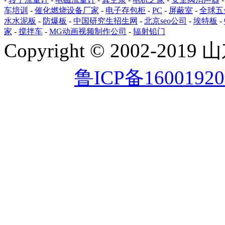
车培训
-
催化燃烧设备厂家
-
电子存包柜
-
PC
-
屏蔽室
-
全球五
水水泥板
-
防爆板
-
中国研究生招生网
-
北京seo公司
-
埃特板
-
家
-
搅拌车
-
MG动画视频制作公司
-
辐射铅门
Copyright © 2002
鲁ICP备1600192