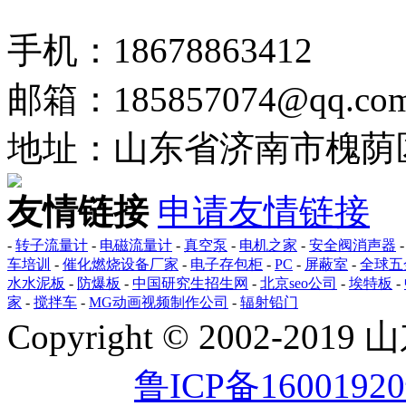
手机：18678863412
邮箱：185857074@qq.co
地址：山东省济南市槐荫区
友情链接
申请友情链接
-
转子流量计
-
电磁流量计
-
真空泵
-
电机之家
-
安全阀消声器
车培训
-
催化燃烧设备厂家
-
电子存包柜
-
PC
-
屏蔽室
-
全球五
水水泥板
-
防爆板
-
中国研究生招生网
-
北京seo公司
-
埃特板
-
家
-
搅拌车
-
MG动画视频制作公司
-
辐射铅门
Copyright © 2002
鲁ICP备1600192